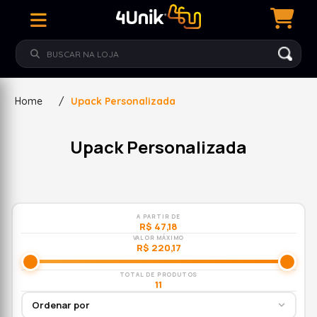
Home
/
Upack Personalizada
Upack Personalizada
A PARTIR DE
R$ 47,18
VALOR MÁXIMO
R$ 220,17
TOTAL DE PRODUTOS
11