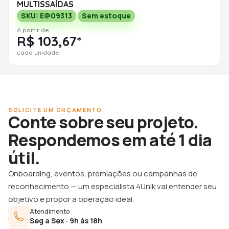
MULTISSAÍDAS
SKU: E@09313
Sem estoque
A partir de
R$ 103,67*
cada unidade
SOLICITE UM ORÇAMENTO
Conte sobre seu projeto.
Respondemos em até 1 dia
útil.
Onboarding, eventos, premiações ou campanhas de
reconhecimento — um especialista 4Unik vai entender seu
objetivo e propor a operação ideal.
Atendimento
Seg a Sex · 9h às 18h