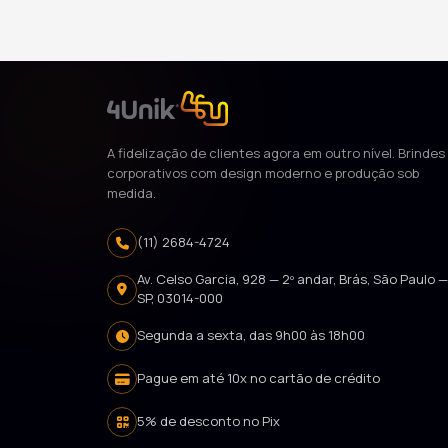
A fidelização de clientes agora em outro nível. Brindes
corporativos com design moderno e produção sob
medida.
(11) 2684-4724
Av. Celso Garcia, 928 — 2º andar, Brás, São Paulo 
SP, 03014-000
Segunda a sexta, das 9h00 às 18h00
Pague em até 10x no cartão de crédito
5% de desconto no Pix