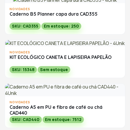
NOVIDADES
Caderno B5 Planner capa dura CAD355
SKU: CAD355
Em estoque: 250
NOVIDADES
KIT ECOLÓGICO CANETA E LAPISEIRA PAPELÃO
SKU: 15348
Sem estoque
NOVIDADES
Caderno A5 em PU e fibra de café ou chá
CAD440
SKU: CAD440
Em estoque: 7512