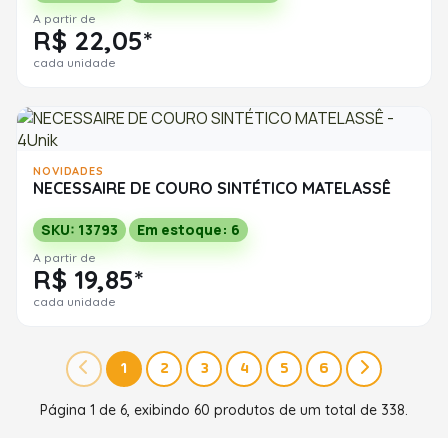
A partir de
R$ 22,05*
cada unidade
NOVIDADES
NECESSAIRE DE COURO SINTÉTICO MATELASSÊ
SKU: 13793
Em estoque: 6
A partir de
R$ 19,85*
cada unidade
1
2
3
4
5
6
Página 1 de 6, exibindo 60 produtos de um total de 338.