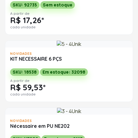
SKU: 92735
Sem estoque
A partir de
R$ 17,26*
cada unidade
NOVIDADES
KIT NECESSAIRE 6 PÇS
SKU: 18538
Em estoque: 32098
A partir de
R$ 59,53*
cada unidade
NOVIDADES
Nécessaire em PU NE202