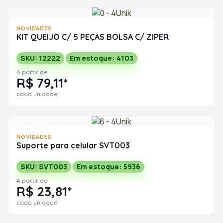
NOVIDADES
KIT QUEIJO C/ 5 PEÇAS BOLSA C/ ZIPER
SKU: 12222
Em estoque: 4103
A partir de
R$ 79,11*
cada unidade
NOVIDADES
Suporte para celular SVT003
SKU: SVT003
Em estoque: 5936
A partir de
R$ 23,81*
cada unidade