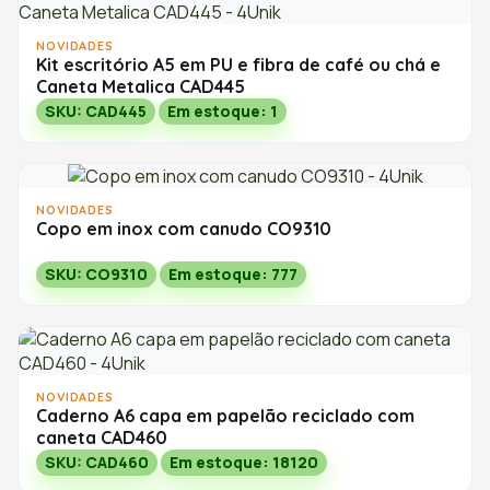
NOVIDADES
Kit escritório A5 em PU e fibra de café ou chá e
Caneta Metalica CAD445
SKU: CAD445
Em estoque: 1
NOVIDADES
Copo em inox com canudo CO9310
SKU: CO9310
Em estoque: 777
NOVIDADES
Caderno A6 capa em papelão reciclado com
caneta CAD460
SKU: CAD460
Em estoque: 18120