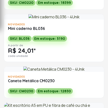
SKU: CM0220
Em estoque: 18399
NOVIDADES
Mini caderno BL036
SKU: BL036
Em estoque: 5190
A partir de
R$ 24,01*
cada unidade
NOVIDADES
Caneta Metálica CM0230
SKU: CM0230
Em estoque: 12830