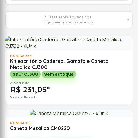
FILTRAR PRODUTOS POR COR
▾
Toque para mostrar todas as cores
NOVIDADES
Kit escritório Caderno, Garrafa e Caneta
Metalica CJ300
SKU: CJ300
Sem estoque
A partir de
R$ 231,05*
cada unidade
NOVIDADES
Caneta Metálica CM0220