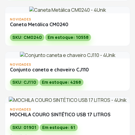
NOVIDADES
Caneta Metálica CM0240
SKU: CM0240
Em estoque: 10558
NOVIDADES
Conjunto caneta e chaveiro CJ110
SKU: CJ110
Em estoque: 4268
NOVIDADES
MOCHILA COURO SINTÉTICO USB 17 LITROS
SKU: 01901
Em estoque: 61