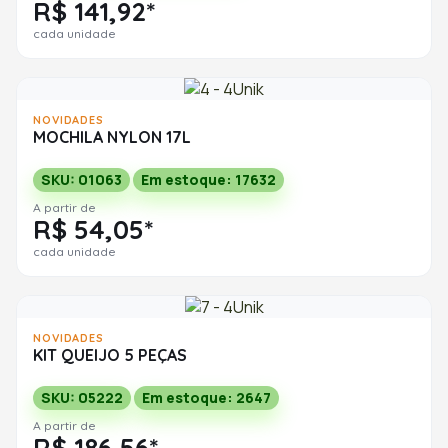
R$ 141,92*
cada unidade
NOVIDADES
MOCHILA NYLON 17L
SKU: 01063
Em estoque: 17632
A partir de
R$ 54,05*
cada unidade
NOVIDADES
KIT QUEIJO 5 PEÇAS
SKU: 05222
Em estoque: 2647
A partir de
R$ 186,56*