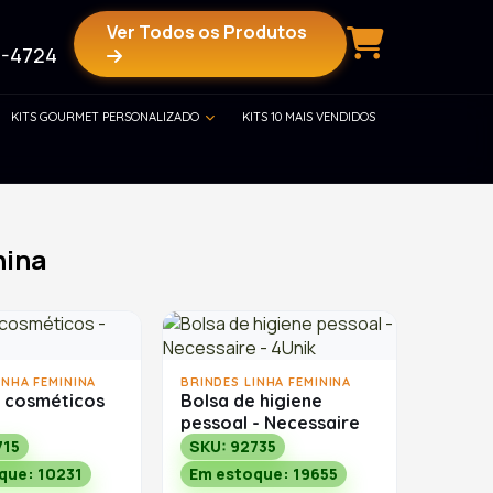
Ver Todos os Produtos
-4724
KITS GOURMET PERSONALIZADO
KITS 10 MAIS VENDIDOS
nina
INHA FEMININA
BRINDES LINHA FEMININA
e cosméticos
Bolsa de higiene
pessoal - Necessaire
715
SKU: 92735
que: 10231
Em estoque: 19655