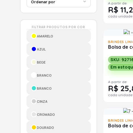
A partir de
R$ 11,2
cada unidade
FILTRAR PRODUTOS POR COR
AMARELO
BRINDES LIN
Bolsa de 
AZUL
SKU: 9271
BEGE
Em estoqu
BRANCO
A partir de
R$ 25,
BRANCO
cada unidade
CINZA
CROMADO
BRINDES LIN
Bolsa de 
DOURADO