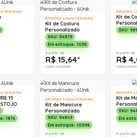
HA FEMININA
BRINDES L
a
Kit de C
BRINDES LINHA FEMININA
Persona
Kit de Costura
Personalizado
9
SKU: 98
SKU: 94879
Em estoque: 1036
A partir de
A partir de
R$ 15,64*
R$ 4,
cada unidade
cada unid
HA FEMININA
BRINDES L
URE 15
Kit de M
BRINDES LINHA FEMININA
 ESTOJO
Persona
Kit de Manicure
Personalizado
7
SKU: 94
SKU: 94843
e: 1874
Em esto
Em estoque: 10996
A partir de
A partir de