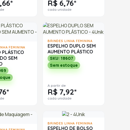
,66*
R$ 6,76*
ade
cada unidade
BRINDES LINHA FEMININA
ESPELHO DUPLO SEM
INHA FEMININA
AUMENTO PLÁSTICO
 PLÁSTICO
DO SEM
SKU: 18607
O
Sem estoque
069
toque
A partir de
76*
R$ 7,92*
ade
cada unidade
BRINDES LINHA FEMININA
ESPELHO DE BOLSO
INHA FEMININA