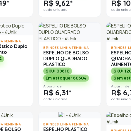
49*
R$ 9,62*
R$ 10
cada unidade
cada unid
HA FEMININA
ástico Duplo
BRINDES LINHA FEMININA
BRINDES L
nto
ESPELHO DE BOLSO
ESPELHO
DUPLO QUADRADO
QUADRA
4
PLASTICO
AUMENT
SKU: 09810
SKU: 12
Em estoque: 60504
Sem es
A partir de
A partir de
R$ 6,31*
R$ 6,
cada unidade
cada unid
HA FEMININA
BRINDES LINHA FEMININA
DE BOLSO
ESPELHO PLÁSTICO
BRINDES L