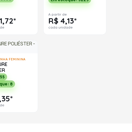
A partir de
1,72*
R$ 4,13*
ade
cada unidade
INHA FEMININA
IRE
ER
155
que: 8
,35*
ade