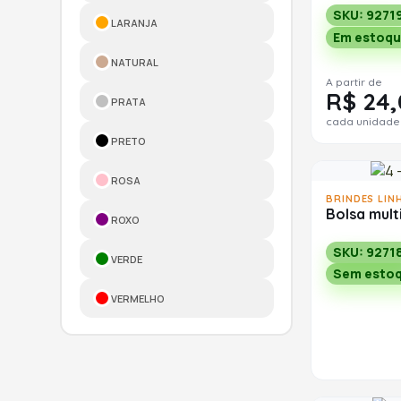
SKU: 9271
LARANJA
Em estoqu
NATURAL
A partir de
R$ 24,
PRATA
cada unidade
PRETO
ROSA
BRINDES LIN
Bolsa mult
ROXO
SKU: 9271
VERDE
Sem esto
VERMELHO