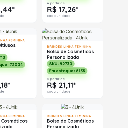
A partir de
,44*
R$ 17,26*
ade
cada unidade
INHA FEMININA
ltiusos
BRINDES LINHA FEMININA
Bolsa de Cosméticos
Personalizada
713
SKU: 92730
que: 72004
Em estoque: 8135
A partir de
,18*
R$ 21,11*
ade
cada unidade
INHA FEMININA
BRINDES LINHA FEMININA
e Cosméticos
Bolsa de Cosméticos
lizada
Personalizada