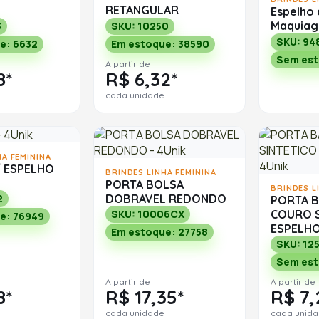
RETANGULAR
Espelho 
Maquia
3
SKU: 10250
SKU: 94
e: 6632
Em estoque: 38590
Sem es
A partir de
8*
R$ 6,32*
cada unidade
HA FEMININA
/ ESPELHO
BRINDES LINHA FEMININA
PORTA BOLSA
BRINDES L
DOBRAVEL REDONDO
2
PORTA 
COURO S
SKU: 10006CX
e: 76949
ESPELH
Em estoque: 27758
SKU: 12
Sem es
A partir de
A partir de
8*
R$ 17,35*
R$ 7,
cada unidade
cada unid