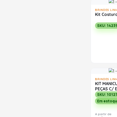
BRINDES LIN
Kit Costur
SKU: 1423
BRINDES LIN
KIT MANIC
PEÇAS C/
SKU: 1012
Em estoqu
A partir de