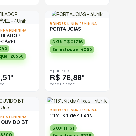
BRINDES LINHA FEMININA
PORTA JOIAS
INHA FEMININA
NTILADOR
EGÁVEL
SKU: P@01716
042
Em estoque: 4066
que: 26568
A partir de
,51*
R$ 78,88*
ade
cada unidade
BRINDES LINHA FEMININA
11131. Kit de 4 lixas
INHA FEMININA
 OUVIDO BT
SKU: 11131
WS300
Em estoque: 3229