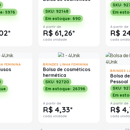
9
SKU: 92
SKU: 92148
e: 5976
Em esto
Em estoque: 690
A partir de
A partir de
02*
R$ 61,26*
R$ 24
cada unidade
cada unid
HA FEMININA
BRINDES LINHA FEMININA
iusos
Bolsa de cosméticos
BRINDES L
hermética
Bolsa de
Pessoal
8
SKU: 92720
SKU: 92
que
Em estoque: 26396
Em esto
A partir de
A partir de
R$ 4,33*
R$ 4,
cada unidade
cada unid