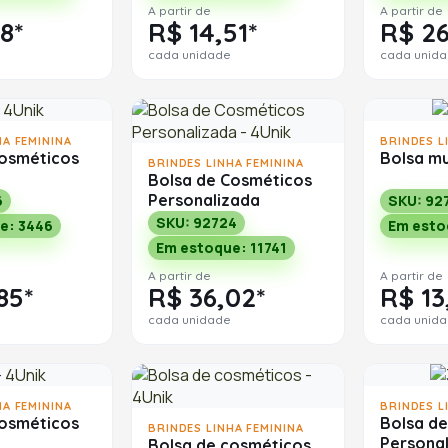
A partir de
A partir de
8*
R$ 14,51*
R$ 26
cada unidade
cada unid
HA FEMININA
BRINDES L
cosméticos
Bolsa mu
BRINDES LINHA FEMININA
Bolsa de Cosméticos
Personalizada
6
SKU: 92
SKU: 92724
e: 3446
Em esto
Em estoque: 11741
A partir de
A partir de
85*
R$ 36,02*
R$ 13
cada unidade
cada unid
HA FEMININA
BRINDES L
cosméticos
Bolsa d
BRINDES LINHA FEMININA
Persona
Bolsa de cosméticos