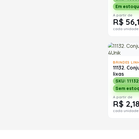
Em estoqu
A partir de
R$ 56,
cada unidade
BRINDES LIN
11132. Conj
lixas
SKU: 11132
Sem esto
A partir de
R$ 2,18
cada unidade