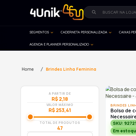
SEGMENTOS
CADERNETA PERSONALIZADA
CAIXAS P
AGENDA E PLANNER PERSONALIZADO
Home
/
Brindes Linha Feminina
A PARTIR DE
R$ 2,18
VALOR MÁXIMO
BRINDES LIN
R$ 253,41
Bolsa de c
Necessair
SKU: 9272
TOTAL DE PRODUTOS
47
Em estoqu