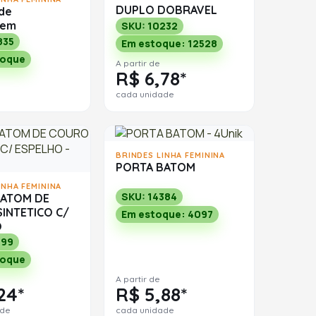
DUPLO DOBRAVEL
de
gem
SKU: 10232
835
Em estoque: 12528
toque
A partir de
R$ 6,78*
cada unidade
BRINDES LINHA FEMININA
PORTA BATOM
INHA FEMININA
SKU: 14384
BATOM DE
INTETICO C/
Em estoque: 4097
O
599
toque
A partir de
24*
R$ 5,88*
ade
cada unidade