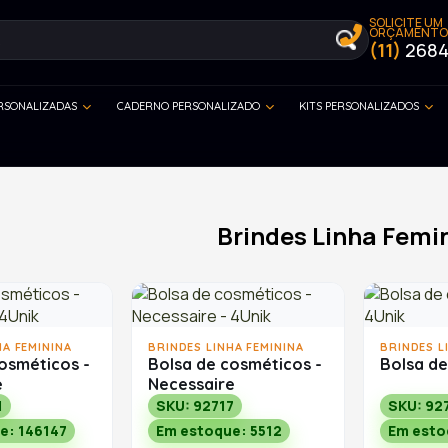
SOLICITE UM
ORÇAMENTO
(11)
2684
ERSONALIZADAS
CADERNO PERSONALIZADO
KITS PERSONALIZADOS
Brindes Linha Femi
HA FEMININA
BRINDES LINHA FEMININA
BRINDES L
osméticos -
Bolsa de cosméticos -
Bolsa d
e
Necessaire
1
SKU: 92717
SKU: 92
e: 146147
Em estoque: 5512
Em esto