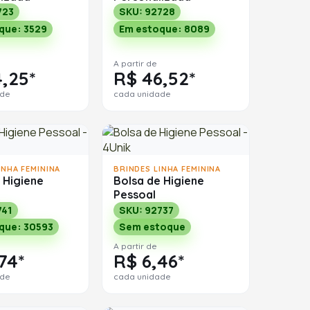
723
SKU: 92728
que: 3529
Em estoque: 8089
A partir de
,25*
R$ 46,52*
ade
cada unidade
INHA FEMININA
BRINDES LINHA FEMININA
 Higiene
Bolsa de Higiene
Pessoal
741
SKU: 92737
que: 30593
Sem estoque
A partir de
74*
R$ 6,46*
ade
cada unidade