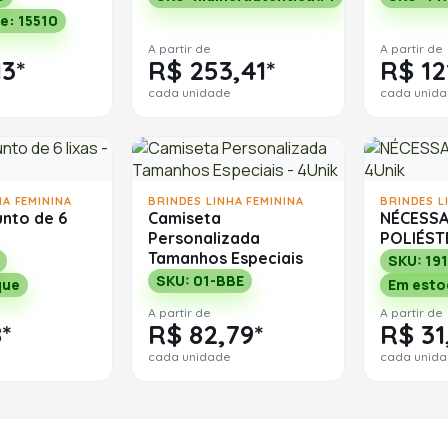
e: 15510
A partir de
A partir de
13*
R$ 253,41*
R$ 12
cada unidade
cada unid
HA FEMININA
BRINDES LINHA FEMININA
BRINDES L
unto de 6
Camiseta
NÉCESSA
Personalizada
POLIÉST
Tamanhos Especiais
SKU: 19
SKU: 01-BBE
que
Em esto
A partir de
A partir de
*
R$ 82,79*
R$ 31
cada unidade
cada unid