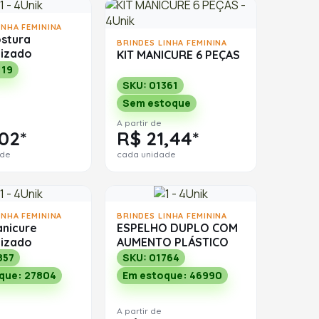
INHA FEMININA
ostura
BRINDES LINHA FEMININA
lizado
KIT MANICURE 6 PEÇAS
119
SKU: 01361
Sem estoque
A partir de
02*
R$ 21,44*
ade
cada unidade
INHA FEMININA
BRINDES LINHA FEMININA
anicure
ESPELHO DUPLO COM
lizado
AUMENTO PLÁSTICO
857
SKU: 01764
que: 27804
Em estoque: 46990
A partir de