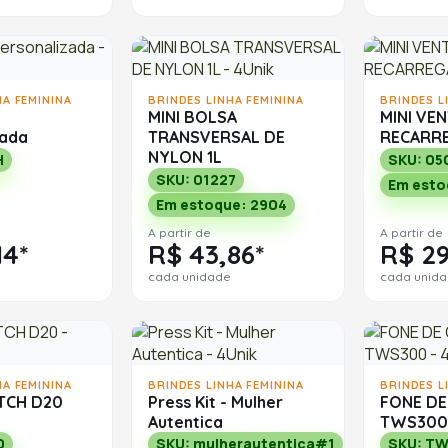
HA FEMININA
BRINDES LINHA FEMININA
BRINDES L
MINI BOLSA
MINI VE
zada
TRANSVERSAL DE
RECARR
NYLON 1L
H
SKU: 05
SKU: 01227
Em esto
Em estoque: 2904
A partir de
A partir de
14*
R$ 43,86*
R$ 29
cada unidade
cada unid
HA FEMININA
BRINDES LINHA FEMININA
BRINDES L
TCH D20
Press Kit - Mulher
FONE DE
Autentica
TWS300
0
SKU: mulherautentica#1
SKU: T