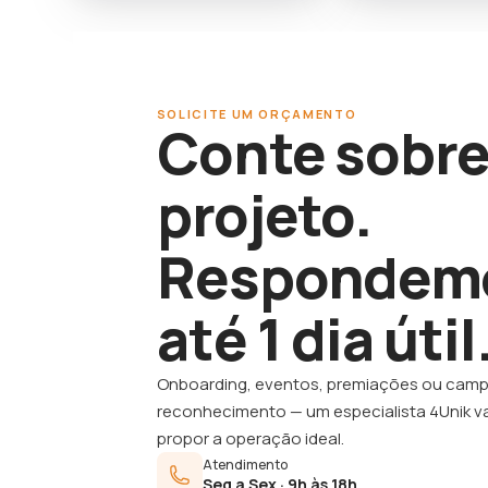
SOLICITE UM ORÇAMENTO
Conte sobre
projeto.
Respondem
até 1 dia útil
Onboarding, eventos, premiações ou cam
reconhecimento — um especialista 4Unik va
propor a operação ideal.
Atendimento
Seg a Sex · 9h às 18h