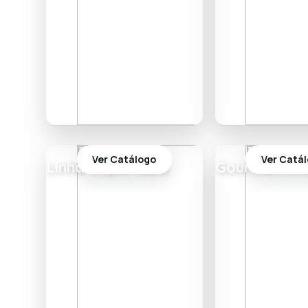
Ver Catálogo
Ver Catá
Linha Importada
Gourmet An