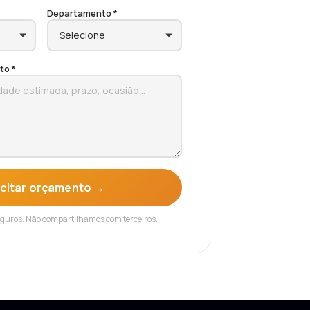
Departamento *
to *
icitar orçamento →
eguros. Não compartilhamos com terceiros.