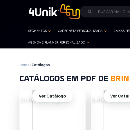
SEGMENTOS
CADERNETA PERSONALIZADA
CAIXAS P
AGENDA E PLANNER PERSONALIZADO
Home
/
Catálogos
CATÁLOGOS EM PDF DE
BRIN
Ver Catálogo
Ver Catá
Linha Ecológica
Linha Gráfic