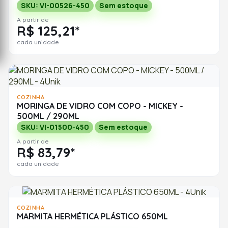
SKU: VI-00526-450
Sem estoque
A partir de
R$ 125,21*
cada unidade
COZINHA
MORINGA DE VIDRO COM COPO - MICKEY -
500ML / 290ML
SKU: VI-01500-450
Sem estoque
A partir de
R$ 83,79*
cada unidade
COZINHA
MARMITA HERMÉTICA PLÁSTICO 650ML