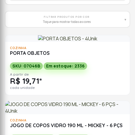
FILTRAR PRODUTOS POR COR
▾
Toque para mostrar todas as cores
COZINHA
PORTA OBJETOS
SKU: 07046B
Em estoque: 2336
A partir de
R$ 19,71*
cada unidade
COZINHA
JOGO DE COPOS VIDRO 190 ML - MICKEY - 6 PÇS