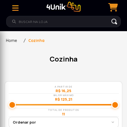
Home
/
Cozinha
Cozinha
A PARTIR DE
R$ 16,25
VALOR MÁXIMO
R$ 125,21
TOTAL DE PRODUTOS
11