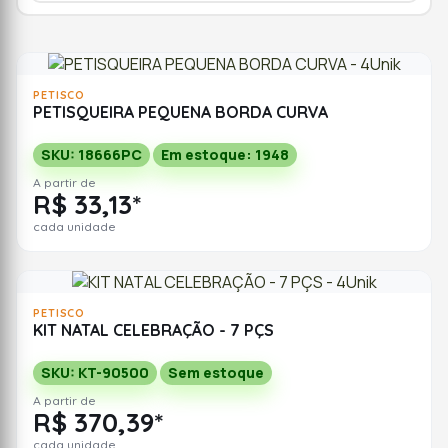
PETISCO
PETISQUEIRA PEQUENA BORDA CURVA
SKU: 18666PC
Em estoque: 1948
A partir de
R$ 33,13*
cada unidade
PETISCO
KIT NATAL CELEBRAÇÃO - 7 PÇS
SKU: KT-90500
Sem estoque
A partir de
R$ 370,39*
cada unidade