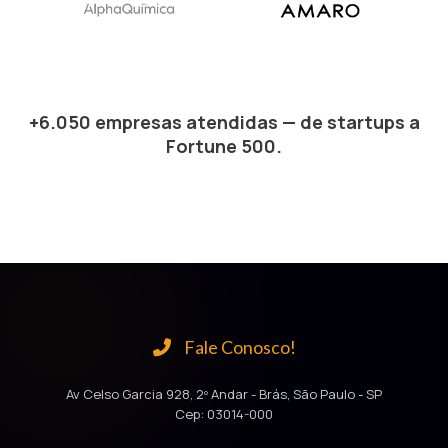
+6.050 empresas atendidas — de startups a
Fortune 500.
Fale Conosco!
Av Celso Garcia 928, 2º Andar - Brás, São Paulo - SP
Cep: 03014-000