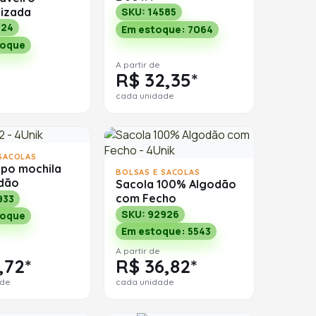
lizada
SKU: 14585
124
Em estoque: 7064
toque
A partir de
R$ 32,35*
cada unidade
SACOLAS
ipo mochila
BOLSAS E SACOLAS
dão
Sacola 100% Algodão
com Fecho
933
SKU: 92926
toque
Em estoque: 5543
A partir de
,72*
R$ 36,82*
ade
cada unidade