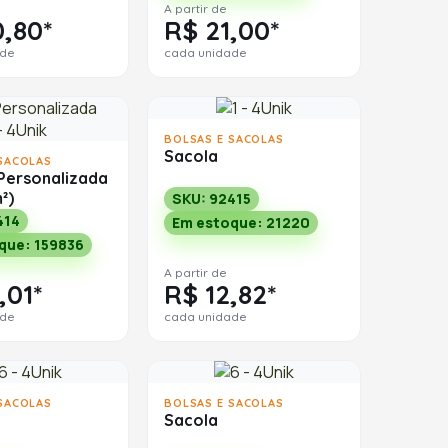
A partir de
,80*
R$ 21,00*
ade
cada unidade
BOLSAS E SACOLAS
Sacola
SACOLAS
Personalizada
²)
SKU: 92415
414
Em estoque: 21220
que: 159836
A partir de
,01*
R$ 12,82*
ade
cada unidade
SACOLAS
BOLSAS E SACOLAS
Sacola