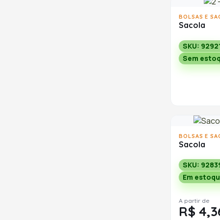
BOLSAS E SA
Sacola
SKU: 9292
Sem esto
BOLSAS E SA
Sacola
SKU: 9283
Em estoqu
A partir de
R$ 4,3