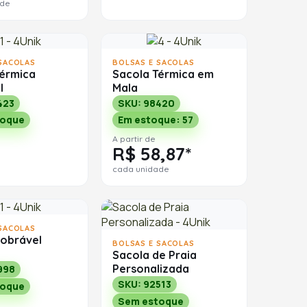
ade
SACOLAS
BOLSAS E SACOLAS
Térmica
Sacola Térmica em
l
Mala
423
SKU: 98420
toque
Em estoque: 57
A partir de
R$ 58,87*
cada unidade
SACOLAS
dobrável
BOLSAS E SACOLAS
Sacola de Praia
Personalizada
998
SKU: 92513
toque
Sem estoque