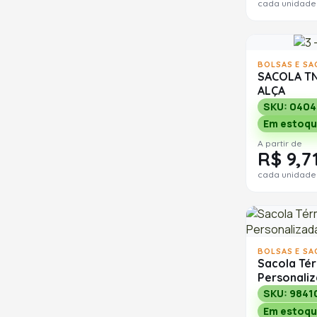
cada unidade
BOLSAS E SA
SACOLA T
ALÇA
SKU: 0404
Em estoqu
A partir de
R$ 9,7
cada unidade
BOLSAS E SA
Sacola Té
Personali
SKU: 9841
Em estoqu