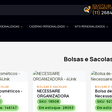
SOLICITE UM
ORÇAMENTO
(11)
2684
ERSONALIZADAS
CADERNO PERSONALIZADO
KITS PERSONALIZADOS
Bolsas e Sacola
COLAS
BOLSAS E SACOLAS
BOLSAS E 
osméticos -
NECESSAIRE
Bolsa de
e
ORGANIZADORA
Necessa
1
SKU: 18508
SKU: 92
e: 146147
Em estoque: 28053
Em esto