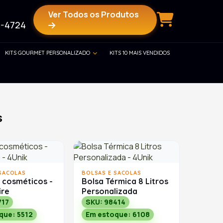
Ver Todos os Produtos
-4724
KITS GOURMET PERSONALIZADO
KITS 10 MAIS VENDIDOS
s
SACOLAS
BOLSAS E SACOLAS
 cosméticos -
Bolsa Térmica 8 Litros
ire
Personalizada
717
SKU: 98414
que: 5512
Em estoque: 6108