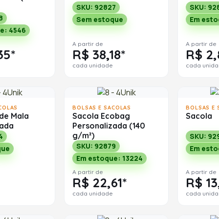
SKU: 92827
SKU: 92
8
Sem estoque
Em esto
e: 4546
A partir de
A partir de
35*
R$ 38,18*
R$ 2,
cada unidade
cada unid
COLAS
BOLSAS E SACOLAS
BOLSAS E 
 de Mala
Sacola Ecobag
Sacola
zada
Personalizada (140
g/m²)
4
SKU: 92
SKU: 92879
que
Em esto
Em estoque: 13224
A partir de
A partir de
R$ 22,61*
R$ 13
cada unidade
cada unid