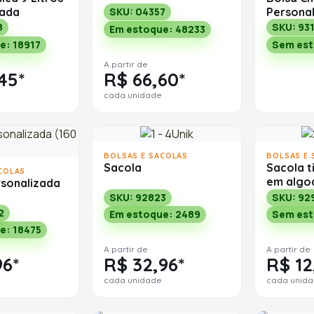
zada
Persona
SKU: 04357
8
SKU: 93
Em estoque: 48233
e: 18917
Sem es
A partir de
45*
R$ 66,60*
cada unidade
BOLSAS E SACOLAS
BOLSAS E 
Sacola
Sacola t
COLAS
em algo
rsonalizada
SKU: 92823
SKU: 92
2
Em estoque: 2489
Sem es
e: 18475
A partir de
A partir de
96*
R$ 32,96*
R$ 12
cada unidade
cada unid