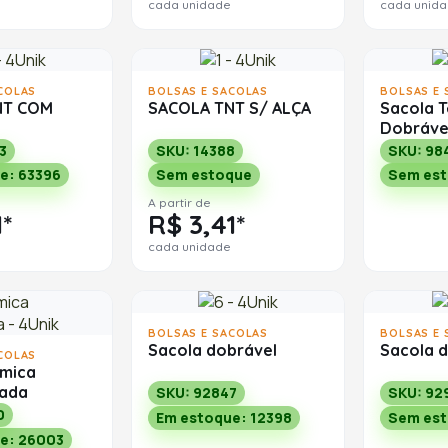
cada unidade
cada unid
COLAS
BOLSAS E SACOLAS
BOLSAS E 
NT COM
SACOLA TNT S/ ALÇA
Sacola 
Dobráve
3
SKU: 14388
SKU: 98
e: 63396
Sem estoque
Sem es
A partir de
1*
R$ 3,41*
cada unidade
BOLSAS E SACOLAS
BOLSAS E 
Sacola dobrável
Sacola 
COLAS
rmica
zada
SKU: 92847
SKU: 92
0
Em estoque: 12398
Sem es
e: 26003