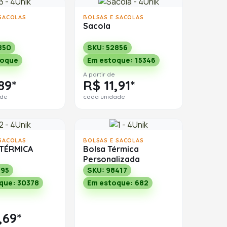
SACOLAS
BOLSAS E SACOLAS
Sacola
850
SKU: 52856
toque
Em estoque: 15346
A partir de
89*
R$ 11,91*
ade
cada unidade
SACOLAS
BOLSAS E SACOLAS
TÉRMICA
Bolsa Térmica
Personalizada
595
SKU: 98417
que: 30378
Em estoque: 682
,69*