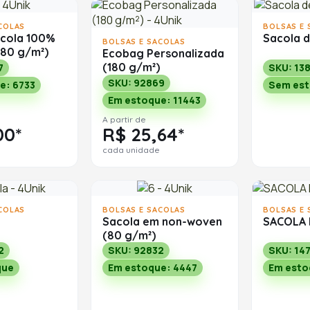
COLAS
BOLSAS E 
cola 100%
Sacola 
BOLSAS E SACOLAS
180 g/m²)
Ecobag Personalizada
(180 g/m²)
7
SKU: 13
SKU: 92869
e: 6733
Sem es
Em estoque: 11443
A partir de
00*
R$ 25,64*
cada unidade
COLAS
BOLSAS E SACOLAS
BOLSAS E 
Sacola em non-woven
SACOLA
(80 g/m²)
2
SKU: 92832
SKU: 14
que
Em estoque: 4447
Em esto