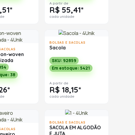
A partir de
,51*
R$ 55,41*
ade
cada unidade
BOLSAS E SACOLAS
Sacola
SACOLAS
Non-woven
lizada
SKU: 92859
854
Em estoque: 5421
que: 38
A partir de
26*
R$ 18,15*
ade
cada unidade
BOLSAS E SACOLAS
SACOLA EM ALGODÃO
SACOLAS
E JUTA
aveiro