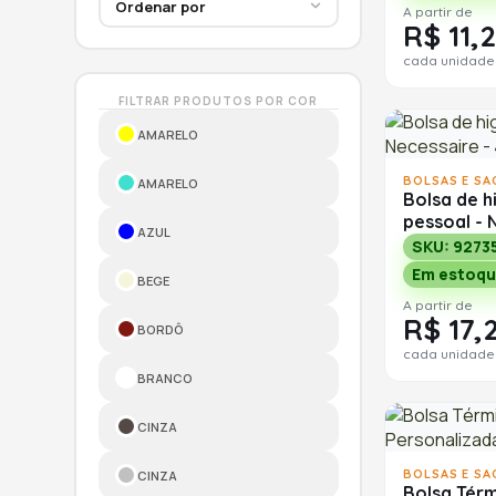
A partir de
R$ 11,2
cada unidade
FILTRAR PRODUTOS POR COR
AMARELO
BOLSAS E SA
AMARELO
Bolsa de h
pessoal - 
AZUL
SKU: 9273
Em estoqu
BEGE
A partir de
R$ 17,
BORDÔ
cada unidade
BRANCO
CINZA
BOLSAS E SA
CINZA
Bolsa Térm