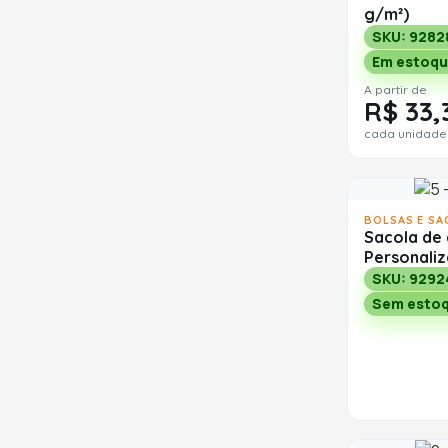
g/m²)
SKU: 9282
Em estoqu
A partir de
R$ 33,
cada unidade
BOLSAS E SA
Sacola de
Personali
SKU: 9292
Sem esto