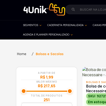
SEGMENTOS
CADERNETA PERSONALIZADA
CAIXAS P
AGENDA E PLANNER PERSONALIZADO
Home
/
Bolsas e Sacolas
A PARTIR DE
R$ 1,99
VALOR MÁXIMO
BOLSAS E SA
R$ 217,65
Bolsa de c
Necessair
SKU: 9272
TOTAL DE PRODUTOS
251
Em estoqu