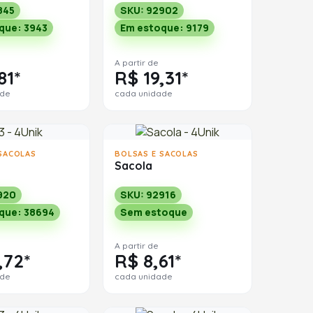
845
SKU: 92902
que: 3943
Em estoque: 9179
A partir de
81*
R$ 19,31*
ade
cada unidade
SACOLAS
BOLSAS E SACOLAS
Sacola
920
SKU: 92916
que: 38694
Sem estoque
A partir de
,72*
R$ 8,61*
ade
cada unidade