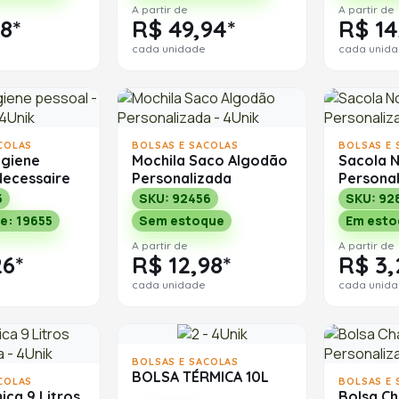
A partir de
A partir de
8*
R$ 49,94*
R$ 14
cada unidade
cada unid
COLAS
BOLSAS E SACOLAS
BOLSAS E 
igiene
Mochila Saco Algodão
Sacola 
Necessaire
Personalizada
Persona
5
SKU: 92456
SKU: 92
e: 19655
Sem estoque
Em esto
A partir de
A partir de
26*
R$ 12,98*
R$ 3,
cada unidade
cada unid
BOLSAS E SACOLAS
BOLSA TÉRMICA 10L
COLAS
BOLSAS E 
ica 9 Litros
Bolsa Ch