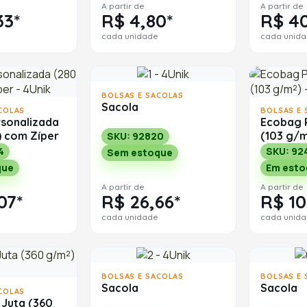
A partir de
A partir de
33*
R$ 4,80*
R$ 40
cada unidade
cada unid
BOLSAS E SACOLAS
Sacola
COLAS
BOLSAS E 
rsonalizada
Ecobag 
) com Zíper
(103 g/m
SKU: 92820
4
SKU: 92
Sem estoque
que
Em esto
A partir de
A partir de
07*
R$ 26,66*
R$ 10
cada unidade
cada unid
BOLSAS E SACOLAS
BOLSAS E 
Sacola
Sacola
COLAS
 Juta (360