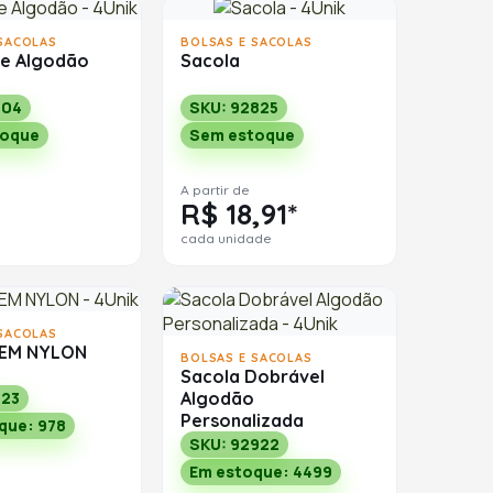
SACOLAS
BOLSAS E SACOLAS
de Algodão
Sacola
804
SKU: 92825
toque
Sem estoque
A partir de
R$ 18,91*
cada unidade
SACOLAS
 EM NYLON
BOLSAS E SACOLAS
Sacola Dobrável
Algodão
723
Personalizada
que: 978
SKU: 92922
Em estoque: 4499