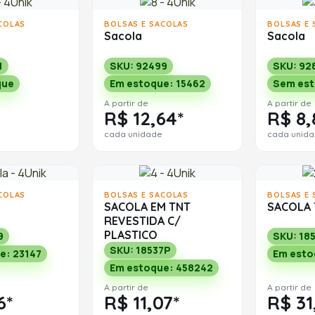
COLAS
BOLSAS E SACOLAS
BOLSAS E 
Sacola
Sacola
1
SKU: 92499
SKU: 92
que
Em estoque: 15462
Sem es
A partir de
A partir de
R$ 12,64*
R$ 8,
cada unidade
cada unid
COLAS
BOLSAS E SACOLAS
BOLSAS E 
SACOLA EM TNT
SACOLA 
REVESTIDA C/
PLASTICO
9
SKU: 18
SKU: 18537P
e: 23147
Em esto
Em estoque: 458242
A partir de
A partir de
6*
R$ 11,07*
R$ 31