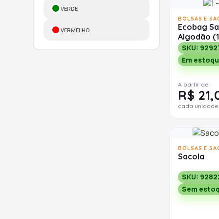
VERDE
BOLSAS E SA
Ecobag Sa
VERMELHO
Algodão (
SKU: 9292
Em estoqu
A partir de
R$ 21,
cada unidade
BOLSAS E SA
Sacola
SKU: 9282
Sem esto