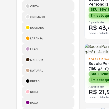
Personali
CINZA
SKU: 9841
Em estoqu
CROMADO
A partir de
R$ 43,
DOURADO
cada unidade
LARANJA
LILÁS
BOLSAS E SA
MARROM
Sacola Pe
(160 g/m²)
NATURAL
SKU: 9288
Em estoqu
PRETO
A partir de
R$ 21,
ROSA
cada unidade
ROXO