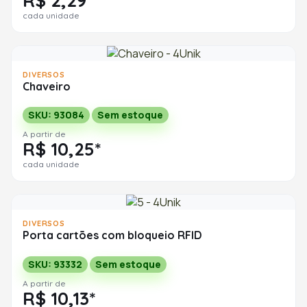
R$ 2,29*
cada unidade
DIVERSOS
Chaveiro
SKU: 93084
Sem estoque
A partir de
R$ 10,25*
cada unidade
DIVERSOS
Porta cartões com bloqueio RFID
SKU: 93332
Sem estoque
A partir de
R$ 10,13*