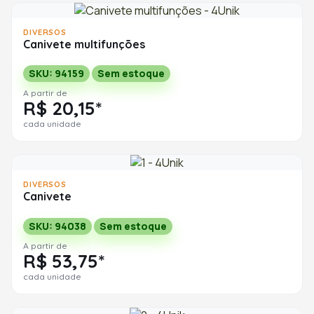
DIVERSOS
Canivete multifunções
SKU: 94159
Sem estoque
A partir de
R$ 20,15*
cada unidade
DIVERSOS
Canivete
SKU: 94038
Sem estoque
A partir de
R$ 53,75*
cada unidade