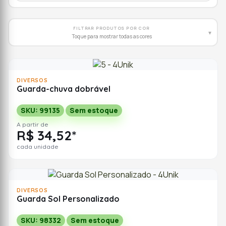
FILTRAR PRODUTOS POR COR
▾
Toque para mostrar todas as cores
DIVERSOS
Guarda-chuva dobrável
SKU: 99135
Sem estoque
A partir de
R$ 34,52*
cada unidade
DIVERSOS
Guarda Sol Personalizado
SKU: 98332
Sem estoque