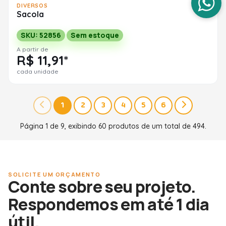
DIVERSOS
Sacola
SKU: 52856
Sem estoque
A partir de
R$ 11,91*
cada unidade
1
2
3
4
5
6
Página 1 de 9, exibindo 60 produtos de um total de 494.
SOLICITE UM ORÇAMENTO
Conte sobre seu projeto.
Respondemos em até 1 dia
útil.