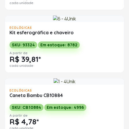
cada unidade
ECOLÓGICAS
Kit esferográfica e chaveiro
SKU: 93324
Em estoque: 8782
A partir de
R$ 39,81*
cada unidade
ECOLÓGICAS
Caneta Bambu CB10884
SKU: CB10884
Em estoque: 4996
A partir de
R$ 4,78*
cada unidade