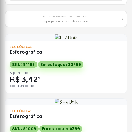
FILTRAR PRODUTOS POR COR
▾
Toque para mostrar todas as cores
ECOLÓGICAS
Esferográfica
SKU: 81163
Em estoque: 30459
A partir de
R$ 3,42*
cada unidade
ECOLÓGICAS
Esferográfica
SKU: 81009
Em estoque: 4389