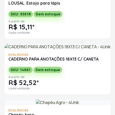
LOUSAL. Estojo para lápis
SKU: 93618
Sem estoque
A partir de
R$ 15,11*
cada unidade
ECOLÓGICAS
CADERNO PARA ANOTAÇÕES 18X13 C/ CANETA
SKU: 14661
Sem estoque
A partir de
R$ 52,52*
cada unidade
ECOLÓGICAS
Chapéu Agro