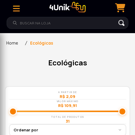
Home
/
Ecológicas
Ecológicas
A PARTIR DE
R$ 2,09
VALOR MÁXIMO
R$ 109,91
TOTAL DE PRODUTOS
31