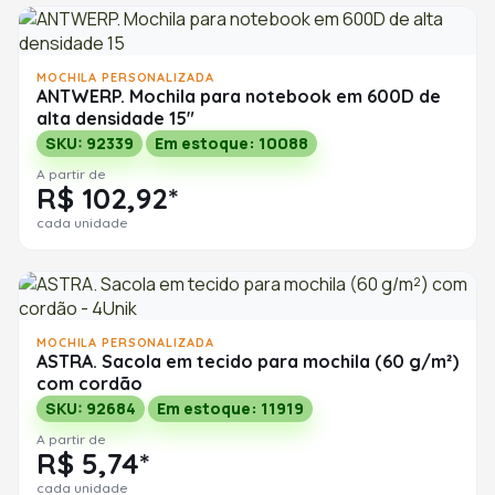
MOCHILA PERSONALIZADA
ANTWERP. Mochila para notebook em 600D de
alta densidade 15"
SKU: 92339
Em estoque: 10088
A partir de
R$ 102,92*
cada unidade
MOCHILA PERSONALIZADA
ASTRA. Sacola em tecido para mochila (60 g/m²)
com cordão
SKU: 92684
Em estoque: 11919
A partir de
R$ 5,74*
cada unidade