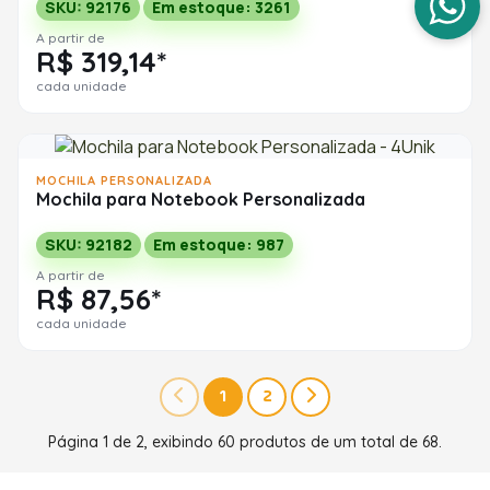
SKU: 92176
Em estoque: 3261
A partir de
R$ 319,14*
cada unidade
MOCHILA PERSONALIZADA
Mochila para Notebook Personalizada
SKU: 92182
Em estoque: 987
A partir de
R$ 87,56*
cada unidade
1
2
Página 1 de 2, exibindo 60 produtos de um total de 68.